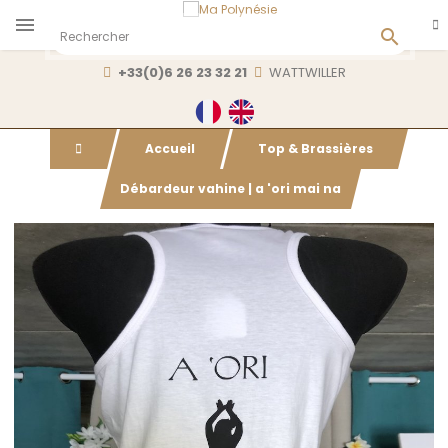

+33(0)6 26 23 32 21
WATTWILLER
Accueil
Top & Brassières
Débardeur vahine | a 'ori mai na