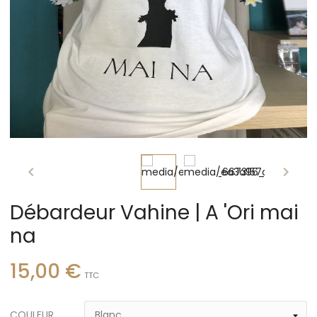


Débardeur Vahine | A 'Ori mai
na
15,00 €
TTC
COULEUR