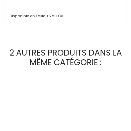
Disponible en Taille XS au XXL
2 AUTRES PRODUITS DANS LA
MÊME CATÉGORIE :
Eau de toilette & Parfum
Le Monoï Original
Huiles Sacrées de Polynésie
Bijoux des marquises
Top & Brassières
Huile de Coco Vierge
Accessoires 'Ori Tahiti