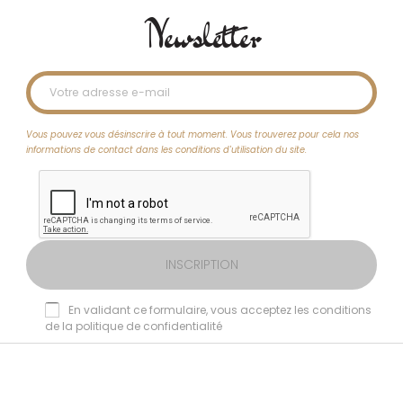
Newsletter
Les Monoï Parfumés
Infusions & Tisanes de Tahiti
Boîtes à bijoux / Écrins
Sac et Trousse
Monoï Traditionnel
Linge 'Ori Tahiti
Les Monoï Bronzants
Rituel de Bain Polynésien
Colliers
T-shirts Vahine
Produits solaires
Top & Brassières
Vous pouvez vous désinscrire à tout moment. Vous trouverez pour cela nos
Coffrets Monoï & Grands
Soins Capillaires Naturels
Parures
T-shirts Tāne
informations de contact dans les conditions d'utilisation du site.
Formats
Savons de Polynésie
INSCRIPTION
En validant ce formulaire, vous acceptez les conditions
de la politique de confidentialité