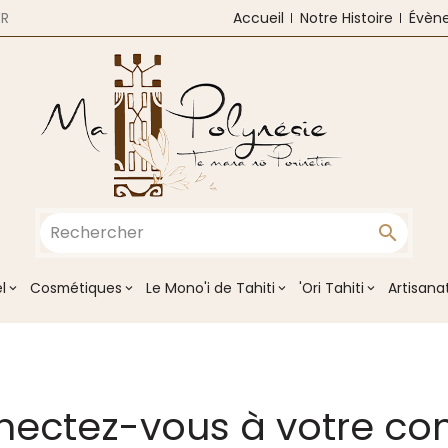
R
Accueil
Notre Histoire
Évèn

l
Cosmétiques
Le Mono'i de Tahiti
'Ori Tahiti
Artisanat
ectez-vous à votre c