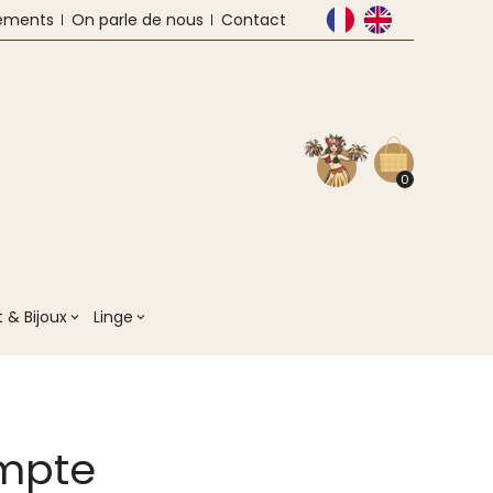
ements
On parle de nous
Contact
0
 & Bijoux
Linge
ompte