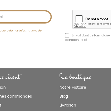
pour cela nos informations de
En validant ce formulaire,
confidentialité
ce client
La boutique
ion
Notre Histoire
 mes commandes
Blog
t
Livraison