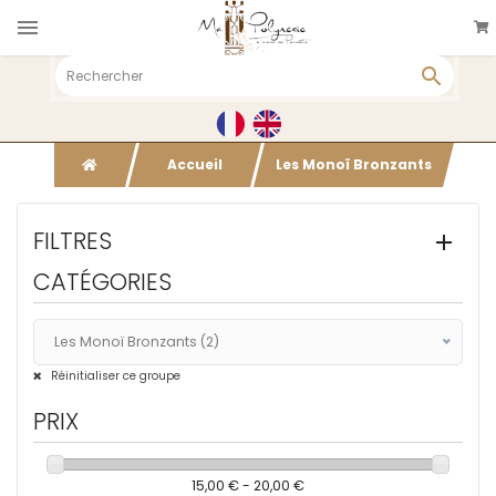

+33(0)6 26 23 32 21
WATTWILLER
Accueil
Les Monoï Bronzants
FILTRES
CATÉGORIES
Les Monoï Bronzants (2)
Tous
Réinitialiser ce groupe
Produits solaires (2)
PRIX
Cosmétiques (2)
Les Monoï Bronzants (2)
15,00 € - 20,00 €