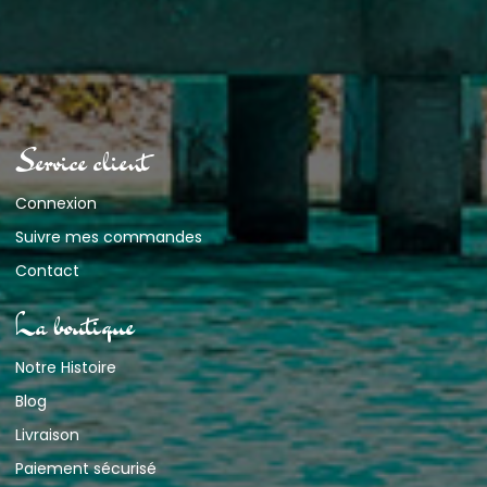
Service client
Connexion
Suivre mes commandes
Contact
La boutique
Notre Histoire
Blog
Livraison
Paiement sécurisé