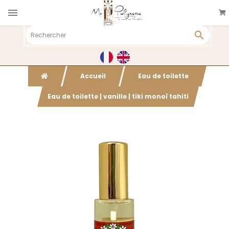

+33(0)6 26 23 32 21
WATTWILLER
Accueil
Eau de toilette
Eau de toilette | vanille | tiki monoï tahiti